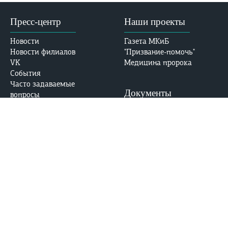
Пресс-центр
Наши проекты
Новости
Газета МКиБ
Новости филиалов
"Призвание-помочь"
VK
Медицина пророка
События
Часто задаваемые
Документы
вопросы
Виртуальный тур в МКиБ
Устав
E-mail: med-kolledj@bk.ru
Лицензия
Аккредитация
Безопасность
Контакты
Адрес:
Противодействие
ул. Абдлхамида Юсупова,
коррупции
69, Махачкала, РД, 367014
Противодействие
терроризму и
Тел. приемной комиссии:
экстремизму
+7 (988) 785-32-32