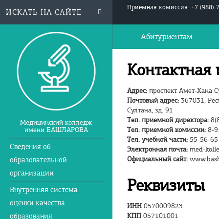
Приемная комиссия: +7 (988) 
Абитуриентам
Контактная
Адрес:
проспект Амет-Хана Су
Почтовый адрес:
367031, Респ
Султана, зд. 91
Тел. приемной директора:
8(8
Медицинский колледж
имени БАШЛАРОВА
Тел. приемной комиссии:
8-9
Тел. учебной части:
55-56-65
Сведения об
Электронная почта:
med-kolle
Официальный сайт:
www.bashl
образовательной
организации
Реквизиты
Внутренняя система
оценки качества
ИНН
0570009823
образования
КПП
057101001