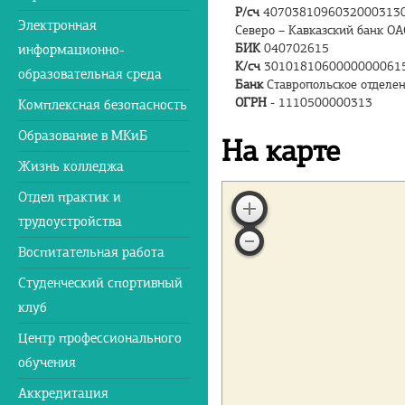
Р/сч
4070381096032000313
Электронная
Северо – Кавказский банк ОА
БИК
040702615
информационно-
К/сч
3010181060000000061
образовательная среда
Банк
Ставропольское отделе
ОГРН
- 1110500000313
Комплексная безопасность
Образование в МКиБ
На карте
Жизнь колледжа
Отдел практик и
трудоустройства
Воспитательная работа
Студенческий спортивный
клуб
Центр профессионального
обучения
Аккредитация