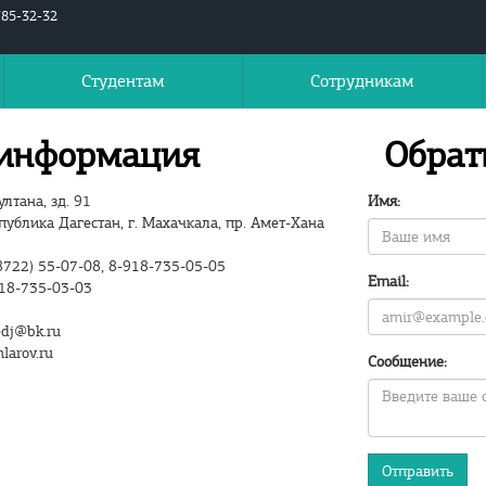
785-32-32
Студентам
Сотрудникам
 информация
Обрат
лтана, зд. 91
Имя:
ублика Дагестан, г. Махачкала, пр. Амет-Хана
722) 55-07-08, 8-918-735-05-05
Email:
18-735-03-03
dj@bk.ru
arov.ru
Cообщение:
Отправить