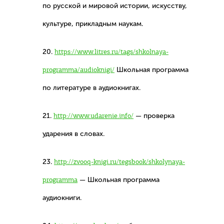
по русской и мировой истории, искусству,
культуре, прикладным наукам.
20.
https://www.litres.ru/tags/shkolnaya-
programma/audioknigi/
Школьная программа
по литературе в аудиокнигах.
21.
http://www.udarenie.info/
— проверка
ударения в словах.
23.
http://zvooq-knigi.ru/tegsbook/shkolynaya-
programma
— Школьная программа
аудиокниги.