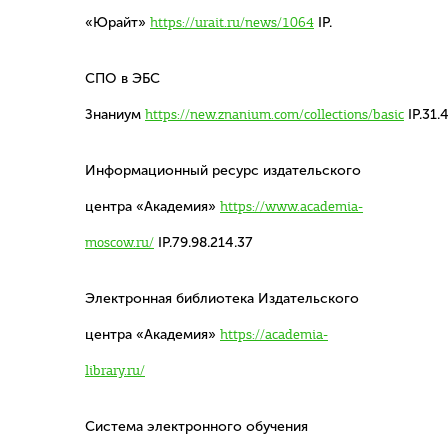
«Юрайт»
https://urait.ru/news/1064
IP.
СПО в ЭБС
Знаниум
https://new.znanium.com/collections/basic
IP.31.
Информационный ресурс издательского
центра «Академия»
https://www.academia-
moscow.ru/
IP.79.98.214.37
Электронная библиотека Издательского
центра «Академия»
https://academia-
library.ru/
Система электронного обучения