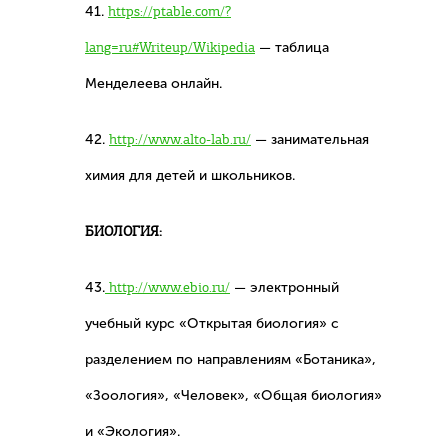
41.
https://ptable.com/?
lang=ru#Writeup/Wikipedia
— таблица
Менделеева онлайн.
42.
http://www.alto-lab.ru/
— занимательная
химия для детей и школьников.
БИОЛОГИЯ:
43.
http://www.ebio.ru/
— электронный
учебный курс «Открытая биология» с
разделением по направлениям «Ботаника»,
«Зоология», «Человек», «Общая биология»
и «Экология».