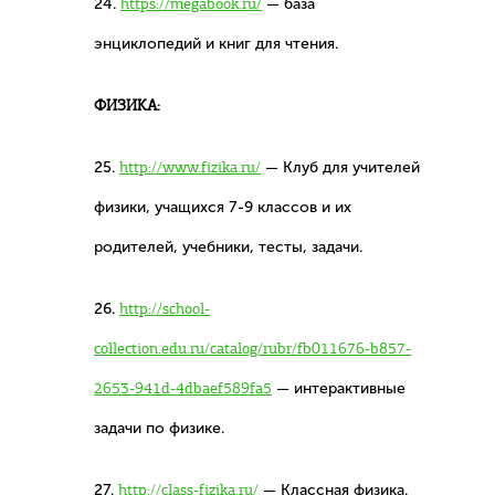
24.
https://megabook.ru/
— база
энциклопедий и книг для чтения.
ФИЗИКА:
25.
http://www.fizika.ru/
— Клуб для учителей
физики, учащихся 7-9 классов и их
родителей, учебники, тесты, задачи.
26.
http://school-
collection.edu.ru/catalog/rubr/fb011676-b857-
2653-941d-4dbaef589fa5
— интерактивные
задачи по физике.
27.
http://class-fizika.ru/
— Классная физика.