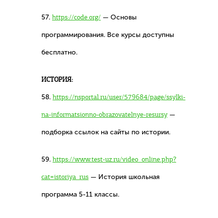
57.
https://code.org/
— Основы
программирования. Все курсы доступны
бесплатно.
ИСТОРИЯ:
58.
https://nsportal.ru/user/579684/page/ssylki-
na-informatsionno-obrazovatelnye-resursy
—
подборка ссылок на сайты по истории.
59.
https://www.test-uz.ru/video_online.php?
cat=istoriya_rus
— История школьная
программа 5-11 классы.