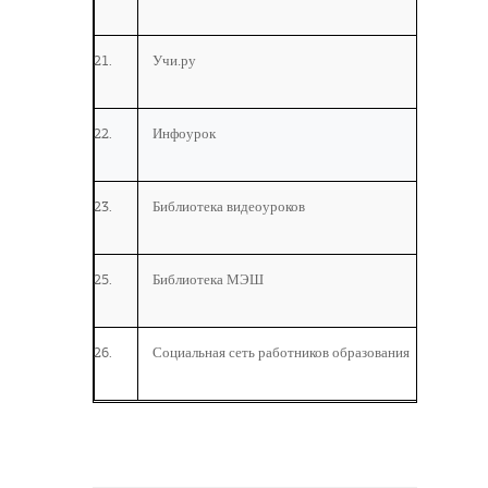
Учи.ру
Инфоурок
Библиотека видеоуроков
Библиотека МЭШ
Социальная сеть работников образования