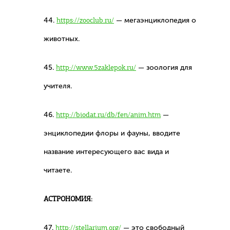
44.
https://zooclub.ru/
— мегаэнциклопедия о
животных.
45.
http://www.5zaklepok.ru/
— зоология для
учителя.
46.
http://biodat.ru/db/fen/anim.htm
—
энциклопедии флоры и фауны, вводите
название интересующего вас вида и
читаете.
АСТРОНОМИЯ:
47.
http://stellarium.org/
— это свободный