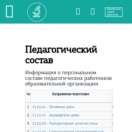
Педагогический
состав
Информация о персональном
составе педагогических работников
образовательной организации
№
Направление подготовки
Ссылка на
перечень ПП
1
Лечебное дело
Посмотрет
31.02.01 -
2
кушерское дело
Посмотрет
31.02.02 - А
3
Лабораторная диагностика
Посмотрет
31.02.03 -
4
Стоматология ортопедическая
Посмотрет
31.02.05 -