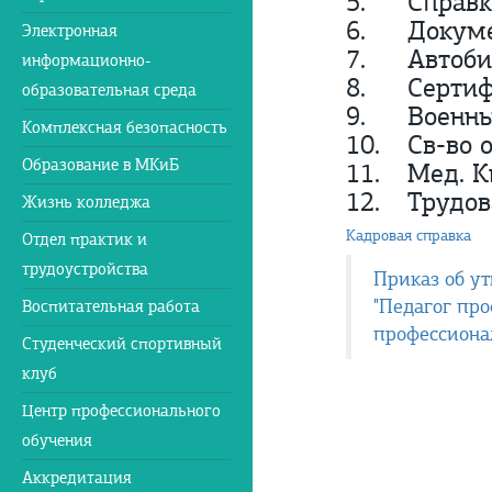
5.
Справк
6.
Докуме
Электронная
7.
Автоб
информационно-
8.
Сертиф
образовательная среда
9.
Военны
Комплексная безопасность
10.
Св-во 
Образование в МКиБ
11.
Мед. 
12.
Трудов
Жизнь колледжа
Кадровая справка
Отдел практик и
трудоустройства
Приказ об у
"Педагог пр
Воспитательная работа
профессиона
Студенческий спортивный
клуб
Центр профессионального
обучения
Аккредитация