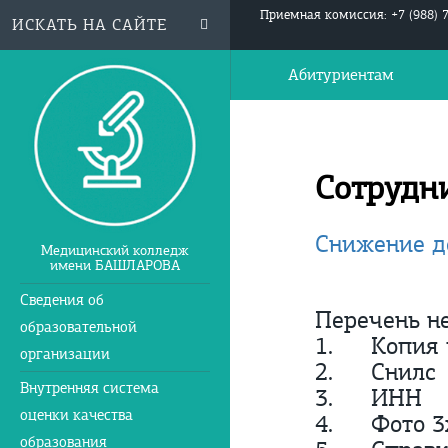
Приемная комиссия: +7 (988) 
Абитуриентам
Сотрудн
Снижение д
Медицинский колледж
имени БАШЛАРОВА
Сведения об
Перечень н
образовательной
1.
Копия 
организации
2.
Снилс
Внутренняя система
3.
ИНН
оценки качества
4.
Фото 3
образования