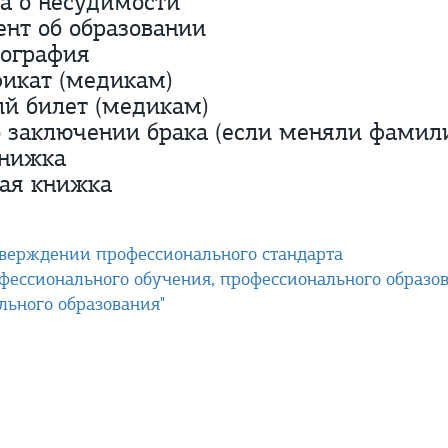
а о несудимости
нт об образовании
иография
икат (медикам)
й билет (медикам)
о заключении брака (если меняли фамил
Книжка
ая книжка
тверждении профессионального стандарта
офессионального обучения, профессионального образо
льного образования"