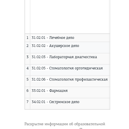
1
31.02.01 -
Лечебное дело
Среднее п
2
31.02.02 -
Акушерское дело
Среднее
3
31.02.03 -
Лабораторная диагностика
Среднее п
4
31.02.05 -
Стоматология ортопедическая
Среднее п
5
31.02.06 -
Стоматология профилактическая
Среднее п
6
33.02.01 -
Фармация
Среднее п
7
34.02.01 -
Сестринское дело
Среднее п
Раскрытие информации об образовательной