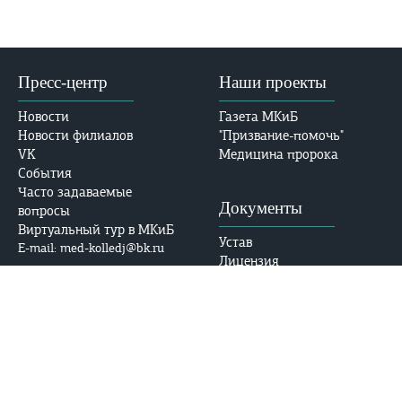
Пресс-центр
Наши проекты
Новости
Газета МКиБ
Новости филиалов
"Призвание-помочь"
VK
Медицина пророка
События
Часто задаваемые
Документы
вопросы
Виртуальный тур в МКиБ
Устав
E-mail: med-kolledj@bk.ru
Лицензия
Аккредитация
Безопасность
Контакты
Адрес:
Противодействие
ул. Абдлхамида Юсупова,
коррупции
69, Махачкала, РД, 367014