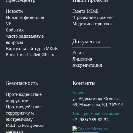
Новости
Газета МКиБ
Новости филиалов
"Призвание-помочь"
VK
Медицина пророка
События
Часто задаваемые
Документы
вопросы
Виртуальный тур в МКиБ
Устав
E-mail: med-kolledj@bk.ru
Лицензия
Аккредитация
Безопасность
Контакты
Адрес:
Противодействие
ул. Абдлхамида Юсупова,
коррупции
69, Махачкала, РД, 367014
Противодействие
терроризму и
Тел. приемной комиссии:
экстремизму
+7 (988) 785-32-32
МВД по Республике
Дагестан