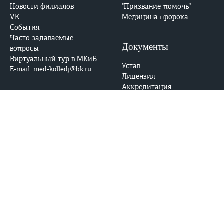
Новости филиалов
"Призвание-помочь"
VK
Медицина пророка
События
Часто задаваемые
Документы
вопросы
Виртуальный тур в МКиБ
Устав
E-mail: med-kolledj@bk.ru
Лицензия
Аккредитация
Безопасность
Контакты
Адрес:
Противодействие
ул. Абдлхамида Юсупова,
коррупции
69, Махачкала, РД, 367014
Противодействие
терроризму и
Тел. приемной комиссии:
экстремизму
+7 (988) 785-32-32
МВД по Республике
Дагестан
Тел.:02 / 8-(8722)-98-48-48
УФСБ по Республике