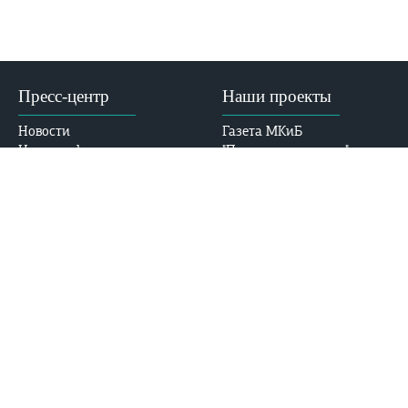
Пресс-центр
Наши проекты
Новости
Газета МКиБ
Новости филиалов
"Призвание-помочь"
VK
Медицина пророка
События
Часто задаваемые
Документы
вопросы
Виртуальный тур в МКиБ
Устав
E-mail: med-kolledj@bk.ru
Лицензия
Аккредитация
Безопасность
Контакты
Адрес:
Противодействие
ул. Абдлхамида Юсупова,
коррупции