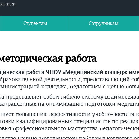
785-32-32
Студентам
Сотрудникам
методическая работа
дическая работа ЧПОУ «Медицинский колледж им
образовательной деятельности, представляющий со
министрацией колледжа, педагогами с целью повы
а представляет собой гибкую систему взаимосвяз
направленных на оптимизацию подготовки медицин
твует повышению эффективности учебно-воспитате
отовки квалифицированных специалистов по реали
вня профессионального мастерства педагогически
одство научно-методической работой в колледже о