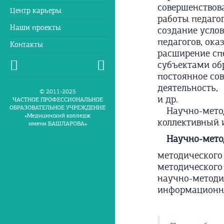
совершенствов
Центр карьеры
работы педаго
Наши проекты
создание усло
педагогов, ок
Контакты
расширение сп
субъектами обр
постоянное со
деятельность,
© 2011-2025
и др.
ЧАСТНОЕ ПРОФЕССИОНАЛЬНОЕ
ОБРАЗОВАТЕЛЬНОЕ УЧРЕЖДЕНИЕ
Научно-мето
«Медицинский колледж
коллективный и
имени БАШЛАРОВА»
Научно-метод
методического
методического
научно-методи
информационно