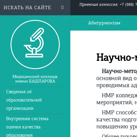
Приемная комиссия: +7 (988) 
Абитуриентам
Научно-
Научно-мето
Медицинский колледж
основной вид 
имени БАШЛАРОВА
проводимых ад
Сведения об
НМР колледж
образовательной
мероприятий, 
организации
НМР способс
Внутренняя система
качества подг
повышению уро
оценки качества
образования
Общее руков