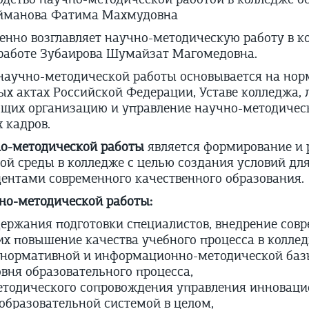
йманова Фатима Махмудовна
нно возглавляет научно-методическую работу в к
работе Зубаирова Шумайзат Магомедовна.
научно-методической работы основывается на нор
ых актах Российской Федерации, Уставе колледжа,
щих организацию и управление научно-методическ
 кадров.
о-методической работы
является формирование и 
й среды в колледже с целью создания условий для
дентами современного качественного образования.
но-методической работы:
держания подготовки специалистов, внедрение сов
х повышение качества учебного процесса в коллед
нормативной и информационно-методической базы
вня образовательного процесса,
етодического сопровождения управления инновац
образовательной системой в целом,