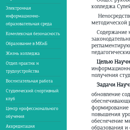
колледжа
Суле
Электронная
Непосредстве
информационно-
методической 
образовательная среда
Содержание 
Комплексная безопасность
законодательн
Образование в МКиБ
регламентирую
педагогических
Жизнь колледжа
Целью Научн
Отдел практик и
информационно
трудоустройства
получения сту
Воспитательная работа
Задачи Науч
Студенческий спортивный
обновление со
клуб
обеспечивающи
формирование 
Центр профессионального
повышения уро
обучения
обеспечение м
Аккредитация
образования и 