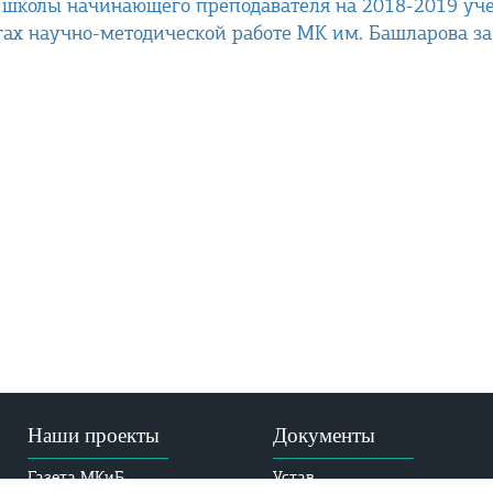
 школы начинающего преподавателя на 2018-2019 уч
гах научно-методической работе МК им. Башларова з
Наши проекты
Документы
Газета МКиБ
Устав