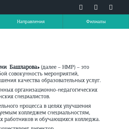
Направления
Филиалы
ени Башларова»
(далее – НМР) – это
бой совокупность мероприятий,
шения качества образовательных услуг.
анных организационно-педагогических
ских специалистов.
льного процесса в целях улучшения
зуемым колледжем специальностям,
х работников и обучающихся колледжа.
существляет директор